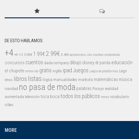
Mysticmono
Pepi Play
Pocoyó
Sago Sago
DE ESTO HABLAMOS:
Tinybop
+4
2.99€
Toca Boca
1.99€
+9
0.99€
3.49€
accesorios
coches
comomola
+12
clan
cuentos
educación
concursos
dibujo
disney
dr panda
dada company
gratis
ipad
Juegos
el chupete
inglés
Lego
entrevista
juegos de plataformas
listas
libros
matemáticas
música
lógica
manualidades
marbotic
letras
no pasa de moda
palabras
navidad
Pocoyo
realidad
todos los públicos
toca boca
aumentada
televisión
vocabulario
trenes
vídeo
MORE