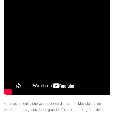
Juegos
Educativas
Opinión
Utilidades
Por autor
Comomola
Dada Company
Disney
Dr Panda
itBook
Kalimba
Lego
Entre las películas que ya se pueden disfrutar en Movistar Junior
Marbotic
encontramos algunos de los grandes éxitos recien llegados de la