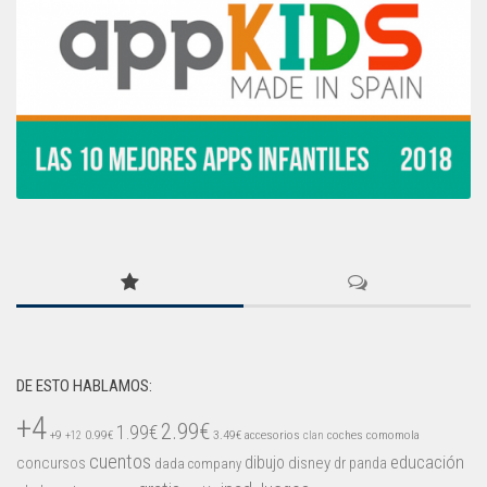
DE ESTO HABLAMOS:
+4
2.99€
1.99€
+9
0.99€
3.49€
accesorios
coches
comomola
+12
clan
cuentos
educación
concursos
dibujo
disney
dr panda
dada company