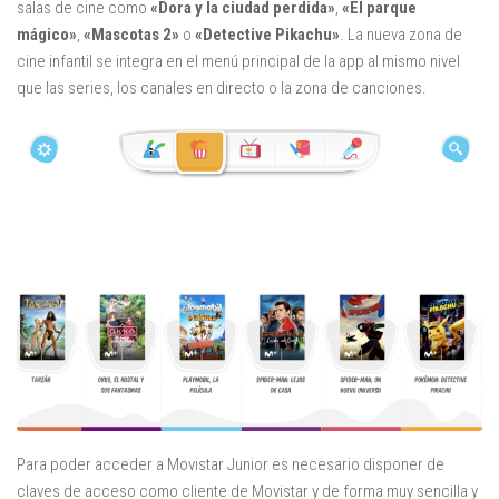
salas de cine como
«Dora y la ciudad perdida»
,
«El parque
Mysticmono
mágico»
,
«Mascotas 2»
o
«Detective Pikachu»
. La nueva zona de
Pepi Play
cine infantil se integra en el menú principal de la app al mismo nivel
Pocoyó
que las series, los canales en directo o la zona de canciones.
Sago Sago
Tinybop
Toca Boca
Para poder acceder a Movistar Junior es necesario disponer de
claves de acceso como cliente de Movistar y de forma muy sencilla y