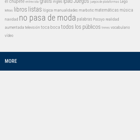
gratis
ipad
Juegos
el chupete
inglés
Lego
entrevista
juegos de plataformas
listas
libros
matemáticas
música
lógica
manualidades
marbotic
letras
no pasa de moda
palabras
navidad
Pocoyo
realidad
todos los públicos
toca boca
aumentada
televisión
vocabulario
trenes
vídeo
MORE