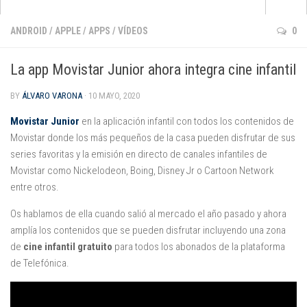
Apps
ANDROID
/
APPLE
/
APPS
/
VÍDEOS
0
que no pasan de moda
La app Movistar Junior ahora integra cine infantil
para aprender inglés
BY
ÁLVARO VARONA
· 10 MAYO, 2020
para pintar y dibujar
de cuentos e historias
Movistar Junior
en la aplicación infantil con todos los contenidos de
Movistar donde los más pequeños de la casa pueden disfrutar de sus
para jugar con la música
series favoritas y la emisión en directo de canales infantiles de
de matemáticas
Movistar como Nickelodeon, Boing, Disney Jr o Cartoon Network
entre otros.
para darle al coco
Android
Os hablamos de ella cuando salió al mercado el año pasado y ahora
amplía los contenidos que se pueden disfrutar incluyendo una zona
Apple
de
cine infantil gratuito
para todos los abonados de la plataforma
Kindle Fire
de Telefónica.
Windows Phone