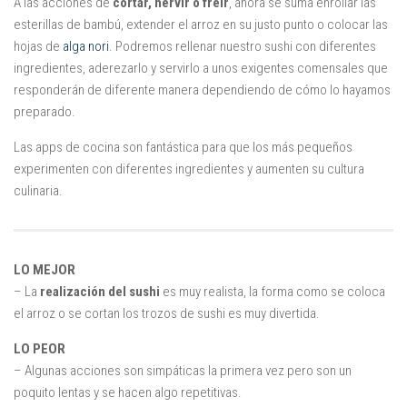
A las acciones de
cortar, hervir o freir
, ahora se suma enrollar las
Mysticmono
esterillas de bambú, extender el arroz en su justo punto o colocar las
Pepi Play
hojas de
alga nori
. Podremos rellenar nuestro sushi con diferentes
Pocoyó
ingredientes, aderezarlo y servirlo a unos exigentes comensales que
responderán de diferente manera dependiendo de cómo lo hayamos
Sago Sago
preparado.
Tinybop
Las apps de cocina son fantástica para que los más pequeños
Toca Boca
experimenten con diferentes ingredientes y aumenten su cultura
culinaria.
LO MEJOR
– La
realización del sushi
es muy realista, la forma como se coloca
el arroz o se cortan los trozos de sushi es muy divertida.
LO PEOR
– Algunas acciones son simpáticas la primera vez pero son un
poquito lentas y se hacen algo repetitivas.