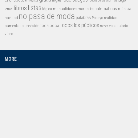
el chupete
inglés
Lego
entrevista
juegos de plataformas
listas
libros
matemáticas
música
lógica
manualidades
marbotic
letras
no pasa de moda
palabras
navidad
Pocoyo
realidad
todos los públicos
toca boca
aumentada
televisión
vocabulario
trenes
vídeo
MORE