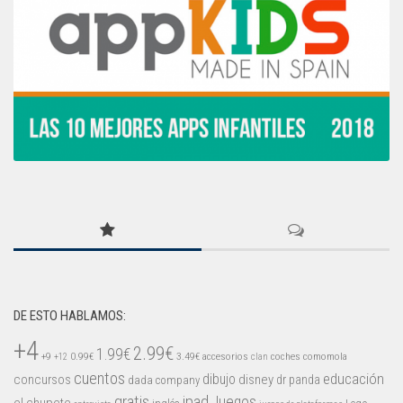
DE ESTO HABLAMOS:
+4
2.99€
1.99€
+9
0.99€
3.49€
accesorios
coches
comomola
+12
clan
cuentos
educación
concursos
dibujo
disney
dr panda
dada company
gratis
ipad
Juegos