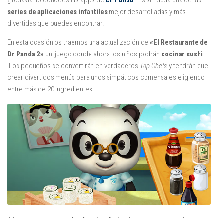
¿Todavía no conoces las apps de
Dr Panda
? Es sin duda una de las
Juegos
series de aplicaciones infantiles
mejor desarrolladas y más
Educativas
divertidas que puedes encontrar.
Opinión
En esta ocasión os traemos una actualización de
«El Restaurante de
Dr Panda 2»
un juego donde ahora los niños podrán
cocinar sushi
.
Utilidades
Los pequeños se convertirán en verdaderos
Top Chefs
y tendrán que
Por autor
crear divertidos menús para unos simpáticos comensales eligiendo
entre más de 20 ingredientes.
Comomola
Dada Company
Disney
Dr Panda
itBook
Kalimba
Lego
Marbotic