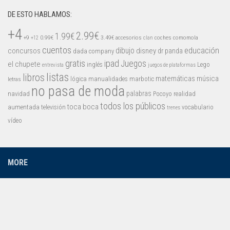
DE ESTO HABLAMOS:
+4
2.99€
1.99€
+9
0.99€
3.49€
accesorios
coches
comomola
+12
clan
cuentos
educación
concursos
dibujo
disney
dr panda
dada company
gratis
ipad
Juegos
el chupete
inglés
Lego
entrevista
juegos de plataformas
listas
libros
matemáticas
música
lógica
manualidades
marbotic
letras
no pasa de moda
palabras
navidad
Pocoyo
realidad
todos los públicos
toca boca
aumentada
televisión
vocabulario
trenes
vídeo
MORE