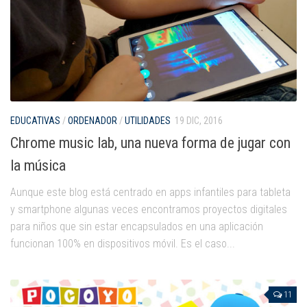
EDUCATIVAS
/
ORDENADOR
/
UTILIDADES
19 DIC, 2016
Chrome music lab, una nueva forma de jugar con
la música
Aunque este blog está centrado en apps infantiles para tableta
y smartphone algunas veces encontramos proyectos digitales
para niños que sin estar encapsulados en una aplicación
funcionan 100% en dispositivos móvil. Es el caso...
11