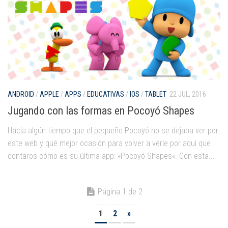
ANDROID
/
APPLE
/
APPS
/
EDUCATIVAS
/
IOS
/
TABLET
22 JUL, 2016
Jugando con las formas en Pocoyó Shapes
Hacia algún tiempo que el pequeño Pocoyó no se dejaba ver por
este web y qué mejor ocasión para volver a verle por aquí que
contaros cómo es su última app: «Pocoyó Shapes«. Con esta...
Página 1 de 2
1
2
»