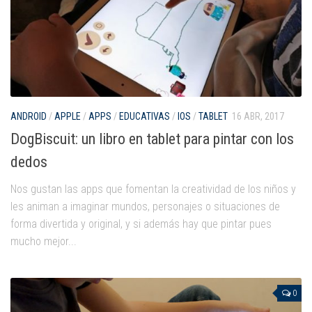
ANDROID
/
APPLE
/
APPS
/
EDUCATIVAS
/
IOS
/
TABLET
16 ABR, 2017
DogBiscuit: un libro en tablet para pintar con los
dedos
Nos gustan las apps que fomentan la creatividad de los niños y
les animan a imaginar mundos, personajes o situaciones de
forma divertida y original, y si además hay que pintar pues
mucho mejor...
0