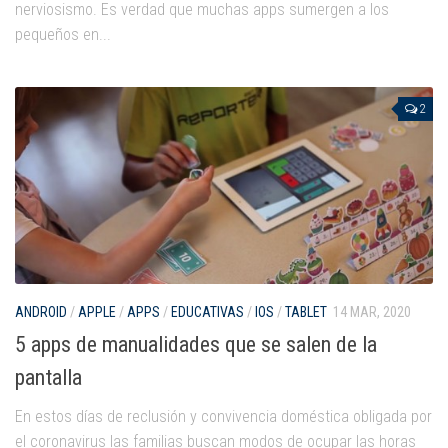
nerviosismo. Es verdad que muchas apps sumergen a los
pequeños en...
2
ANDROID
/
APPLE
/
APPS
/
EDUCATIVAS
/
IOS
/
TABLET
14 MAR, 2020
5 apps de manualidades que se salen de la
pantalla
En estos días de reclusión y convivencia doméstica obligada por
el coronavirus las familias buscan modos de ocupar las horas