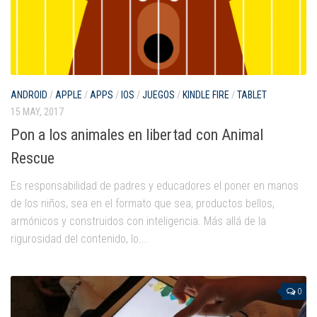
ANDROID
/
APPLE
/
APPS
/
IOS
/
JUEGOS
/
KINDLE FIRE
/
TABLET
15 MAY, 2017
Pon a los animales en libertad con Animal
Rescue
Es responsabilidad de padres y educadores el poner en manos
de los niños, sea en el formato que sea, productos bellos,
armónicos y construidos con inteligencia. Más allá de la
rigurosidad del contenido, lo...
0