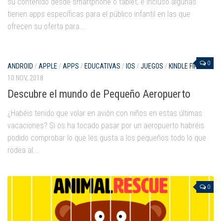
su contenido desde smartphone o tablet, e incluso algunas
tienen apps específicas para el público infantil en las que
ofrecen su oferta para...
0
ANDROID
/
APPLE
/
APPS
/
EDUCATIVAS
/
IOS
/
JUEGOS
/
KINDLE FIRE
10 NOV, 2018
Descubre el mundo de Pequeño Aeropuerto
¿Habéis tenido que volar en avión con niños en estas últimas
vacaciones? Si os ha tocado pasar por un aeropuerto habréis
podido comprobar lo que les gusta a los pequeños todo lo que
rodea al...
0