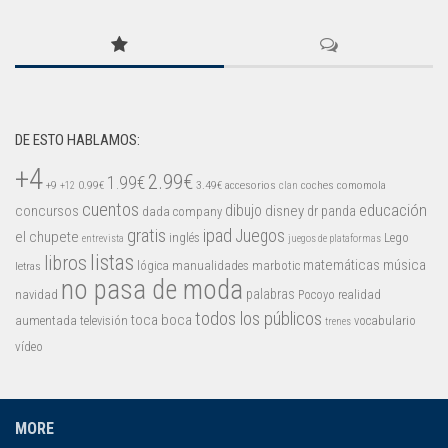
Mysticmono
Pepi Play
Pocoyó
Sago Sago
Tinybop
DE ESTO HABLAMOS:
+4
Toca Boca
2.99€
1.99€
+9
0.99€
3.49€
accesorios
coches
comomola
+12
clan
cuentos
educación
concursos
dibujo
disney
dr panda
dada company
gratis
ipad
Juegos
el chupete
inglés
Lego
entrevista
juegos de plataformas
listas
libros
matemáticas
música
lógica
manualidades
marbotic
letras
no pasa de moda
palabras
navidad
Pocoyo
realidad
todos los públicos
toca boca
aumentada
televisión
vocabulario
trenes
vídeo
MORE