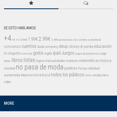
Mysticmono
Pepi Play
Pocoyó
Sago Sago
DE ESTO HABLAMOS:
+4
Tinybop
2.99€
1.99€
+9
0.99€
3.49€
accesorios
coches
comomola
+12
clan
Toca Boca
cuentos
educación
concursos
dibujo
disney
dr panda
dada company
gratis
ipad
Juegos
el chupete
inglés
Lego
entrevista
juegos de plataformas
listas
libros
matemáticas
música
lógica
manualidades
marbotic
letras
no pasa de moda
palabras
navidad
Pocoyo
realidad
todos los públicos
toca boca
aumentada
televisión
vocabulario
trenes
vídeo
MORE