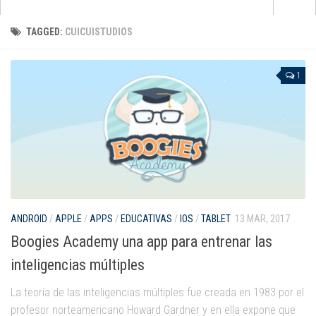
Apps
TAGGED:
CUICUISTUDIOS
que no pasan de moda
para aprender inglés
1
para pintar y dibujar
de cuentos e historias
para jugar con la música
de matemáticas
para darle al coco
Android
ANDROID
/
APPLE
/
APPS
/
EDUCATIVAS
/
IOS
/
TABLET
13 MAR, 2017
Boogies Academy una app para entrenar las
Apple
inteligencias múltiples
Kindle Fire
La teoría de las inteligencias múltiples fue creada en 1983 por el
Windows Phone
profesor norteamericano Howard Gardner y en ella expone que