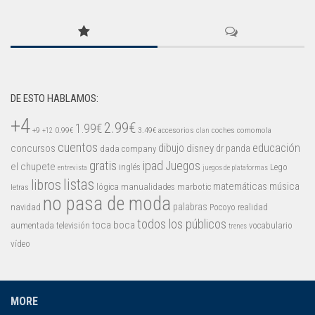
Mysticmono
Pepi Play
Pocoyó
Sago Sago
Tinybop
DE ESTO HABLAMOS:
+4
Toca Boca
2.99€
1.99€
+9
0.99€
3.49€
accesorios
coches
comomola
+12
clan
cuentos
educación
concursos
dibujo
disney
dr panda
dada company
gratis
ipad
Juegos
el chupete
inglés
Lego
entrevista
juegos de plataformas
listas
libros
matemáticas
música
lógica
manualidades
marbotic
letras
no pasa de moda
palabras
navidad
Pocoyo
realidad
todos los públicos
toca boca
aumentada
televisión
vocabulario
trenes
vídeo
MORE