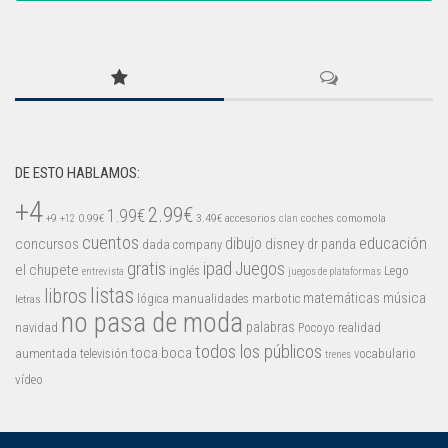
DE ESTO HABLAMOS:
+4
2.99€
1.99€
+9
0.99€
3.49€
accesorios
coches
comomola
+12
clan
cuentos
educación
concursos
dibujo
disney
dr panda
dada company
gratis
ipad
Juegos
el chupete
inglés
Lego
entrevista
juegos de plataformas
listas
libros
matemáticas
música
lógica
manualidades
marbotic
letras
no pasa de moda
palabras
navidad
Pocoyo
realidad
todos los públicos
toca boca
aumentada
televisión
vocabulario
trenes
vídeo