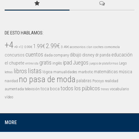
Mysticmono
Pepi Play
Pocoyó
DE ESTO HABLAMOS:
Sago Sago
+4
Tinybop
2.99€
1.99€
+9
0.99€
3.49€
accesorios
coches
comomola
+12
clan
Toca Boca
cuentos
educación
concursos
dibujo
disney
dr panda
dada company
gratis
ipad
Juegos
el chupete
inglés
Lego
entrevista
juegos de plataformas
listas
libros
matemáticas
música
lógica
manualidades
marbotic
letras
no pasa de moda
palabras
navidad
Pocoyo
realidad
todos los públicos
toca boca
aumentada
televisión
vocabulario
trenes
vídeo
MORE