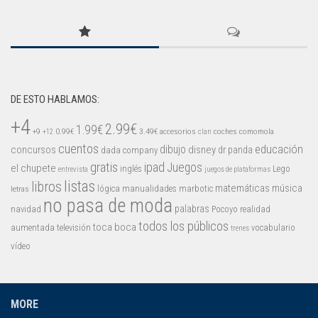
Mysticmono
Pepi Play
Pocoyó
Sago Sago
Tinybop
DE ESTO HABLAMOS:
+4
Toca Boca
2.99€
1.99€
+9
0.99€
3.49€
accesorios
coches
comomola
+12
clan
cuentos
educación
concursos
dibujo
disney
dr panda
dada company
gratis
ipad
Juegos
el chupete
inglés
Lego
entrevista
juegos de plataformas
listas
libros
matemáticas
música
lógica
manualidades
marbotic
letras
no pasa de moda
palabras
navidad
Pocoyo
realidad
todos los públicos
toca boca
aumentada
televisión
vocabulario
trenes
vídeo
MORE