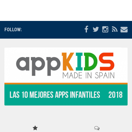
Juegos
Educativas
Opinión
FOLLOW:
Utilidades
Por autor
Comomola
Dada Company
Disney
Dr Panda
itBook
Kalimba
Lego
Marbotic