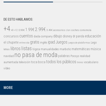
Mysticmono
Pepi Play
Pocoyó
DE ESTO HABLAMOS:
Sago Sago
+4
2.99€
1.99€
+9
0.99€
3.49€
accesorios
coches
comomola
+12
clan
Tinybop
cuentos
educación
concursos
dibujo
disney
dr panda
dada company
Toca Boca
gratis
ipad
Juegos
el chupete
inglés
Lego
entrevista
juegos de plataformas
listas
libros
matemáticas
música
lógica
manualidades
marbotic
letras
no pasa de moda
palabras
navidad
Pocoyo
realidad
todos los públicos
toca boca
aumentada
televisión
vocabulario
trenes
vídeo
MORE