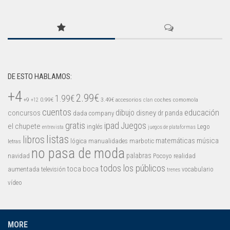
DE ESTO HABLAMOS:
+4
2.99€
1.99€
+9
0.99€
3.49€
accesorios
coches
comomola
+12
clan
cuentos
educación
concursos
dibujo
disney
dr panda
dada company
gratis
ipad
Juegos
el chupete
inglés
Lego
entrevista
juegos de plataformas
listas
libros
matemáticas
música
lógica
manualidades
marbotic
letras
no pasa de moda
palabras
navidad
Pocoyo
realidad
todos los públicos
toca boca
aumentada
televisión
vocabulario
trenes
vídeo
MORE