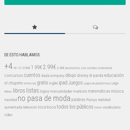
DE ESTO HABLAMOS:
+4
2.99€
1.99€
+9
0.99€
3.49€
accesorios
coches
comomola
+12
clan
cuentos
educación
concursos
dibujo
disney
dr panda
dada company
gratis
ipad
Juegos
el chupete
inglés
Lego
entrevista
juegos de plataformas
listas
libros
matemáticas
música
lógica
manualidades
marbotic
letras
no pasa de moda
palabras
navidad
Pocoyo
realidad
todos los públicos
toca boca
aumentada
televisión
vocabulario
trenes
vídeo