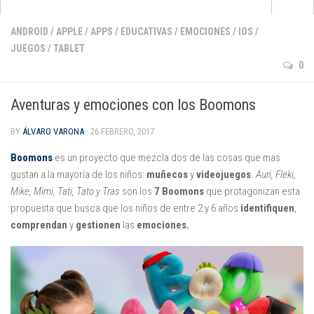
Apps
ANDROID
/
APPLE
/
APPS
/
EDUCATIVAS
/
EMOCIONES
/
IOS
/
JUEGOS
/
TABLET
que no pasan de moda
0
para aprender inglés
para pintar y dibujar
Aventuras y emociones con los Boomons
de cuentos e historias
BY
ÁLVARO VARONA
· 26 FEBRERO, 2017
para jugar con la música
Boomons
es un proyecto que mezcla dos de las cosas que mas
de matemáticas
gustan a la mayoría de los niños:
muñecos
y
videojuegos
.
Auri, Fleki,
Mike, Mimi, Tati, Tato y Tras
son los
7 Boomons
que protagonizan esta
para darle al coco
propuesta que busca que los niños de entre 2 y 6 años
identifiquen
,
Android
comprendan
y
gestionen
las
emociones.
Apple
Kindle Fire
Windows Phone