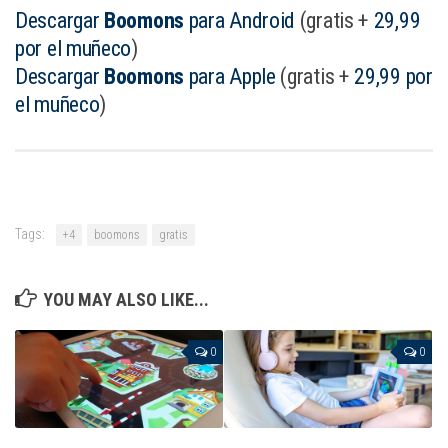
Descargar
Boomons
para Android
(gratis +
29,99
por el muñeco
)
Descargar
Boomons
para Apple
(gratis +
29,99 por
el muñeco
)
Tags:
+4
boomons
gratis
YOU MAY ALSO LIKE...
0
0