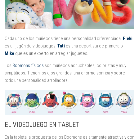
Juegos
Educativas
Opinión
Utilidades
Cada uno de los muñecos tiene una personalidad diferenciada.
Fleki
es un jugón de videojuegos,
Tati
es una deportista de primera o
Por autor
Mike
que es un experto en arreglar juguetes.
Comomola
Los
Boomons físicos
son muñecos achuchables, coloristas y muy
Dada Company
simpáticos. Tienen los ojos grandes, una enorme sonrisa y sobre
Disney
todo una personalidad arrolladora.
Dr Panda
itBook
Kalimba
Lego
EL VIDEOJUEGO EN TABLET
Marbotic
En la tableta la propuesta de los Boomons es altamente atractiva y con