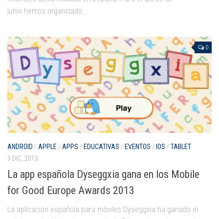
junio hemos organizado...
0
ANDROID
/
APPLE
/
APPS
/
EDUCATIVAS
/
EVENTOS
/
IOS
/
TABLET
9 DIC, 2013
La app española Dyseggxia gana en los Mobile
for Good Europe Awards 2013
La aplicación española para móviles Dyseggxia ha ganado el