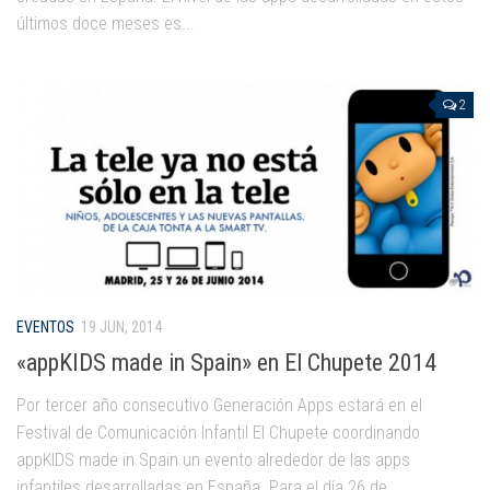
últimos doce meses es...
2
EVENTOS
19 JUN, 2014
«appKIDS made in Spain» en El Chupete 2014
Por tercer año consecutivo Generación Apps estará en el
Festival de Comunicación Infantil El Chupete coordinando
appKIDS made in Spain un evento alrededor de las apps
infantiles desarrolladas en España. Para el día 26 de