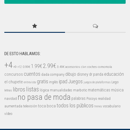
DE ESTO HABLAMOS:
+4
2.99€
1.99€
+9
0.99€
3.49€
accesorios
coches
comomola
+12
clan
cuentos
educación
concursos
dibujo
disney
dr panda
dada company
gratis
ipad
Juegos
el chupete
inglés
Lego
entrevista
juegos de plataformas
listas
libros
matemáticas
música
lógica
manualidades
marbotic
letras
no pasa de moda
palabras
navidad
Pocoyo
realidad
todos los públicos
toca boca
aumentada
televisión
vocabulario
trenes
vídeo