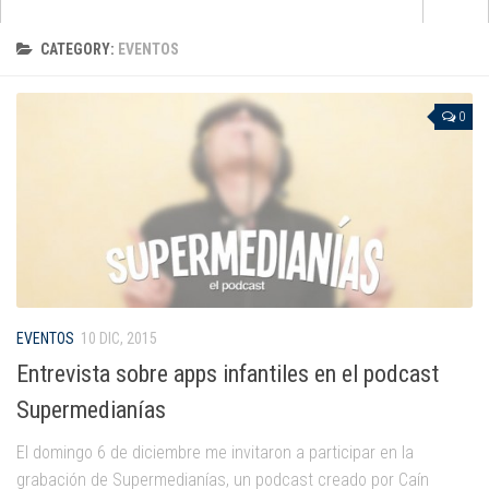
Apps
CATEGORY:
EVENTOS
que no pasan de moda
para aprender inglés
0
para pintar y dibujar
de cuentos e historias
para jugar con la música
de matemáticas
para darle al coco
Android
EVENTOS
10 DIC, 2015
Entrevista sobre apps infantiles en el podcast
Apple
Supermedianías
Kindle Fire
El domingo 6 de diciembre me invitaron a participar en la
Windows Phone
grabación de Supermedianías, un podcast creado por Caín