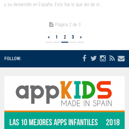
y su desarrollo en España. Esto fue lo que dio de sí...
Página 2 de 3
«
1
2
3
»
FOLLOW: