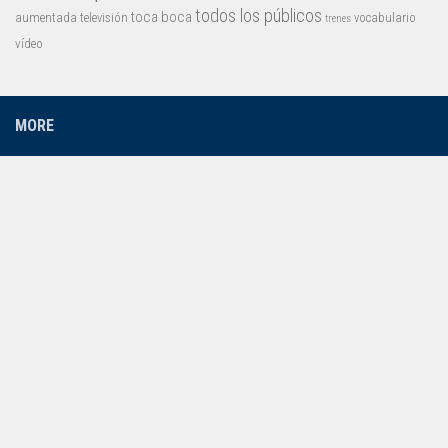
todos los públicos
toca boca
aumentada
televisión
vocabulario
trenes
vídeo
MORE