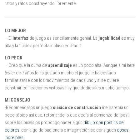
ratos y ratos construyendo líbremente.
LO MEJOR
– El
interfaz
de juego es sencillamente genial. La
jugabilidad
es muy
alta y la fluidez perfecta incluso en iPad 1.
LO PEOR
– Creo que la curva de
aprendizaje
es un poco alta. Aunque a mi
beta
tester
de 7 años le ha gustado mucho el juego le ha costado
familiarizarse con los movimientos de cada uno y si se quiere
construir edificaciones vistosas hay que dedicarles mucho tiempo.
MI CONSEJO
-Recomendaros un juego
clásico de construcción
me parecía un
poco tópico así que, retomando lo que decía al comienzo del post
sobre los pixels os propongo hacer algún
dibujo con post its de
colores
, con algo de paciencia e imaginación se consiguen
cosas
increibles
.