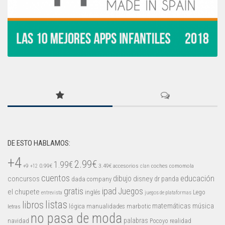
DE ESTO HABLAMOS:
+4
2.99€
1.99€
+9
0.99€
3.49€
accesorios
coches
comomola
+12
clan
cuentos
educación
concursos
dibujo
disney
dr panda
dada company
gratis
ipad
Juegos
el chupete
inglés
Lego
entrevista
juegos de plataformas
listas
libros
matemáticas
música
lógica
manualidades
marbotic
letras
no pasa de moda
palabras
navidad
Pocoyo
realidad