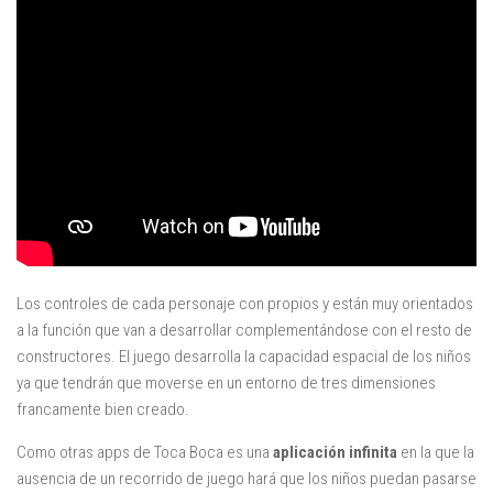
Mysticmono
Pepi Play
Pocoyó
Sago Sago
Tinybop
Toca Boca
Los controles de cada personaje con propios y están muy orientados
a la función que van a desarrollar complementándose con el resto de
constructores. El juego desarrolla la capacidad espacial de los niños
ya que tendrán que moverse en un entorno de tres dimensiones
francamente bien creado.
Como otras apps de Toca Boca es una
aplicación infinita
en la que la
ausencia de un recorrido de juego hará que los niños puedan pasarse