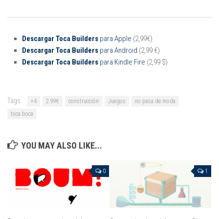
Descargar Toca Builders
para Apple
(2,99€)
Descargar Toca Builders
para Android
(2,99 €)
Descargar Toca Builders
para Kindle Fire
(2,99 $)
Tags:
+4
2.99€
construcción
Juegos
no pasa de moda
toca boca
YOU MAY ALSO LIKE...
0
1