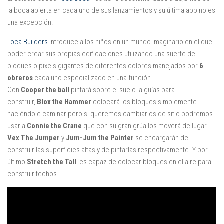
Juegos
la boca abierta en cada uno de sus lanzamientos y su última app no es
una excepción.
Educativas
Opinión
Toca Builders
introduce a los niños en un mundo imaginario en el que
poder crear sus propias edificaciones utilizando una suerte de
Utilidades
bloques o pixels gigantes de diferentes colores manejados por
6
obreros
cada uno especializado en una función.
Por autor
Con
Cooper the ball
pintará sobre el suelo la guías para
Comomola
construir,
Blox the Hammer
colocará los bloques simplemente
Dada Company
haciéndole caminar pero si queremos cambiarlos de sitio podremos
usar a
Connie the Crane
que con su gran grúa los moverá de lugar.
Disney
Vex The Jumper
y
Jum-Jum the Painter
se encargarán de
Dr Panda
construir las superficies altas y de pintarlas respectivamente. Y por
último
Stretch the Tall
es capaz de colocar bloques en el aire para
itBook
construir techos.
Kalimba
Lego
Marbotic