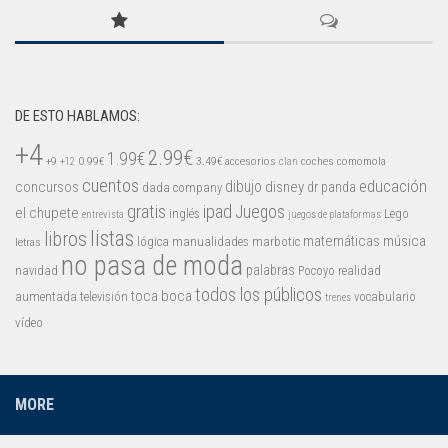
DE ESTO HABLAMOS:
+4
2.99€
1.99€
+9
0.99€
3.49€
accesorios
coches
comomola
+12
clan
cuentos
educación
concursos
dibujo
disney
dr panda
dada company
gratis
ipad
Juegos
el chupete
inglés
Lego
entrevista
juegos de plataformas
listas
libros
matemáticas
música
lógica
manualidades
marbotic
letras
no pasa de moda
palabras
navidad
Pocoyo
realidad
todos los públicos
toca boca
aumentada
televisión
vocabulario
trenes
vídeo
MORE