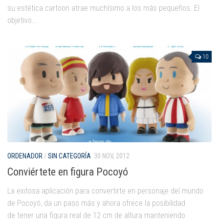
Mysticmono
su estética cartoon atrae muchísimo a los más pequeños. El
Pepi Play
objetivo...
Pocoyó
Sago Sago
10
Tinybop
Toca Boca
ORDENADOR
/
SIN CATEGORÍA
30 NOV, 2012
Conviértete en figura Pocoyó
La exitosa aplicación para convertirte en personaje del mundo
de Pocoyó, da un paso más y ahora ofrece la posibilidad
de tener una figura real de 12 cm de altura manteniendo