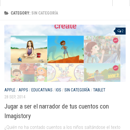
Apps
CATEGORY:
SIN CATEGORÍA
que no pasan de moda
para aprender inglés
2
para pintar y dibujar
de cuentos e historias
para jugar con la música
de matemáticas
para darle al coco
Android
APPLE
/
APPS
/
EDUCATIVAS
/
IOS
/
SIN CATEGORÍA
/
TABLET
28 SEP, 2014
Apple
Jugar a ser el narrador de tus cuentos con
Kindle Fire
Imagistory
Windows Phone
¿Quién no ha contado cuentos a los niños saltándose el texto