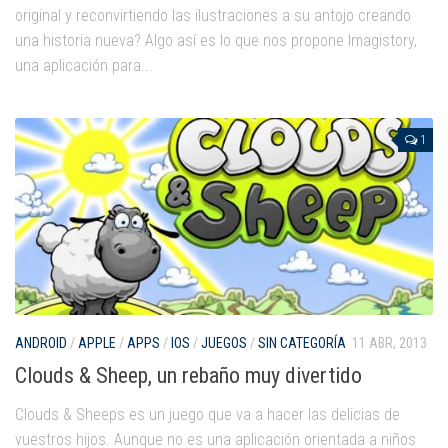
Juegos
original y reconvirtiendo las ilustraciones a su antojo creando
una historia nueva? Algo así es lo que nos propone Imagistory,
Educativas
una aplicación para...
Opinión
Utilidades
1
Por autor
Comomola
Dada Company
Disney
Dr Panda
itBook
ANDROID
/
APPLE
/
APPS
/
IOS
/
JUEGOS
/
SIN CATEGORÍA
11 ABR, 2013
Kalimba
Clouds & Sheep, un rebaño muy divertido
Lego
Clouds & Sheeps es un juego que va a hacer las delicias de
Marbotic
vuestros hijos. Aunque no es una aplicación orientada a niños