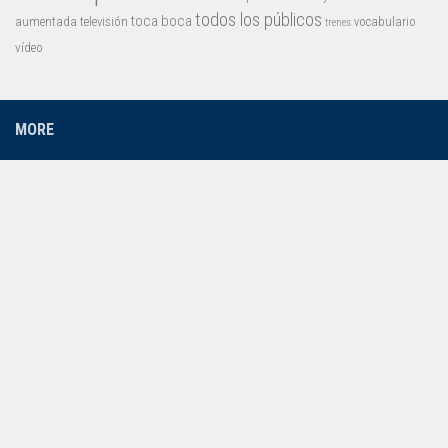
todos los públicos
toca boca
aumentada
televisión
vocabulario
trenes
vídeo
MORE