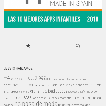
DE ESTO HABLAMOS:
+4
2.99€
1.99€
+9
0.99€
3.49€
accesorios
coches
comomola
+12
clan
cuentos
educación
concursos
dibujo
disney
dr panda
dada company
gratis
ipad
Juegos
el chupete
inglés
Lego
entrevista
juegos de plataformas
listas
libros
matemáticas
música
lógica
manualidades
marbotic
letras
no pasa de moda
palabras
navidad
Pocoyo
realidad