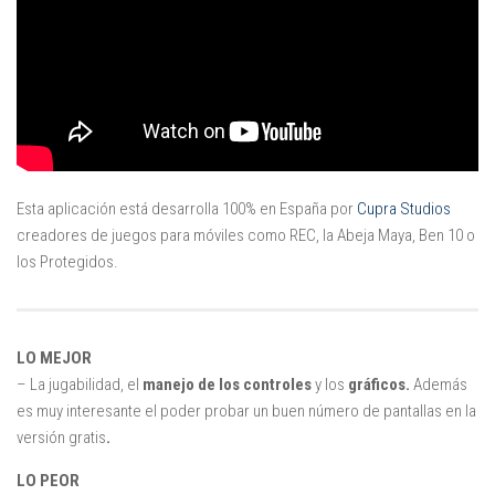
Mysticmono
Pepi Play
Pocoyó
Sago Sago
Tinybop
Toca Boca
Esta aplicación está desarrolla 100% en España por
Cupra Studios
creadores de juegos para móviles como REC, la Abeja Maya, Ben 10 o
los Protegidos.
LO MEJOR
– La jugabilidad, el
manejo de los controles
y los
gráficos.
Además
es muy interesante el poder probar un buen número de pantallas en la
versión gratis
.
LO PEOR