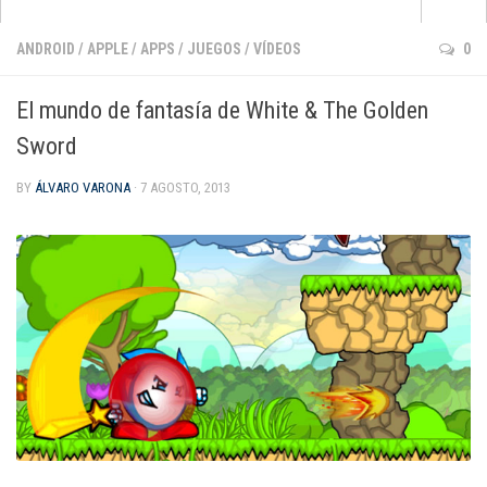
Apps
ANDROID
/
APPLE
/
APPS
/
JUEGOS
/
VÍDEOS
0
que no pasan de moda
El mundo de fantasía de White & The Golden
para aprender inglés
Sword
para pintar y dibujar
BY
ÁLVARO VARONA
· 7 AGOSTO, 2013
de cuentos e historias
para jugar con la música
de matemáticas
para darle al coco
Android
Apple
Kindle Fire
Windows Phone