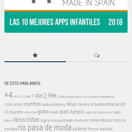
DE ESTO HABLAMOS:
+4
2.99€
1.99€
+9
0.99€
3.49€
accesorios
coches
comomola
+12
clan
cuentos
educación
concursos
dibujo
disney
dr panda
dada company
gratis
ipad
Juegos
el chupete
inglés
Lego
entrevista
juegos de plataformas
listas
libros
matemáticas
música
lógica
manualidades
marbotic
letras
no pasa de moda
palabras
navidad
Pocoyo
realidad