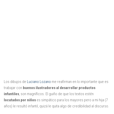
Mysticmono
Pepi Play
Pocoyó
Sago Sago
Tinybop
Toca Boca
Los dibujos de
Luciano Lozano
me reafirman en lo importante que es
trabajar con
buenos ilustradores al desarrollar productos
infantiles
, son magníficos. El guiño de que los textos estén
locutados por niños
es simpático para los mayores pero a mi hija (7
años) le resultó infantil, quizá le quita algo de credibilidad al discurso.