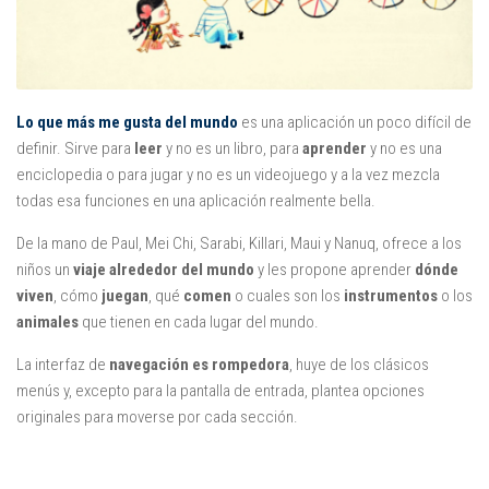
Juegos
Educativas
Opinión
Lo que más me gusta del mundo
es una aplicación un poco difícil de
Utilidades
definir. Sirve para
leer
y no es un libro, para
aprender
y no es una
Por autor
enciclopedia o para jugar y no es un videojuego y a la vez mezcla
todas esa funciones en una aplicación realmente bella.
Comomola
De la mano de Paul, Mei Chi, Sarabi, Killari, Maui y Nanuq, ofrece a los
Dada Company
niños un
viaje alrededor del mundo
y les propone aprender
dónde
Disney
viven
, cómo
juegan
, qué
comen
o cuales son los
instrumentos
o los
Dr Panda
animales
que tienen en cada lugar del mundo.
itBook
La interfaz de
navegación es rompedora
, huye de los clásicos
Kalimba
menús y, excepto para la pantalla de entrada, plantea opciones
originales para moverse por cada sección.
Lego
Marbotic