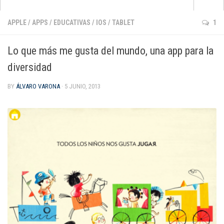
Apps
APPLE
/
APPS
/
EDUCATIVAS
/
IOS
/
TABLET
1
que no pasan de moda
Lo que más me gusta del mundo, una app para la
para aprender inglés
diversidad
para pintar y dibujar
BY
ÁLVARO VARONA
· 5 JUNIO, 2013
de cuentos e historias
para jugar con la música
de matemáticas
para darle al coco
Android
Apple
Kindle Fire
Windows Phone