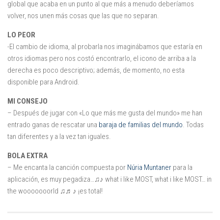
global que acaba en un punto al que más a menudo deberíamos
volver, nos unen más cosas que las que no separan.
LO PEOR
-El cambio de idioma, al probarla nos imaginábamos que estaría en
otros idiomas pero nos costó encontrarlo, el icono de arriba a la
derecha es poco descriptivo; además, de momento, no esta
disponible para Android.
MI CONSEJO
– Después de jugar con «Lo que más me gusta del mundo» me han
entrado ganas de rescatar una
baraja de familias del mundo
. Todas
tan diferentes y a la vez tan iguales.
BOLA EXTRA
– Me encanta la canción compuesta por
Núria Muntaner
para la
aplicación, es muy pegadiza…♫♪ what i like MOST, what i like MOST… in
the wooooooorld ♫♬♪ ¡es total!