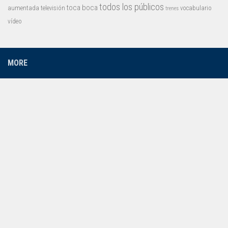
todos los públicos
toca boca
aumentada
televisión
vocabulario
trenes
vídeo
MORE