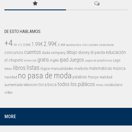
Mysticmono
Pepi Play
Pocoyó
Sago Sago
DE ESTO HABLAMOS:
+4
Tinybop
2.99€
1.99€
+9
0.99€
3.49€
accesorios
coches
comomola
+12
clan
Toca Boca
cuentos
educación
concursos
dibujo
disney
dr panda
dada company
gratis
ipad
Juegos
el chupete
inglés
Lego
entrevista
juegos de plataformas
listas
libros
matemáticas
música
lógica
manualidades
marbotic
letras
no pasa de moda
palabras
navidad
Pocoyo
realidad
todos los públicos
toca boca
aumentada
televisión
vocabulario
trenes
vídeo
MORE