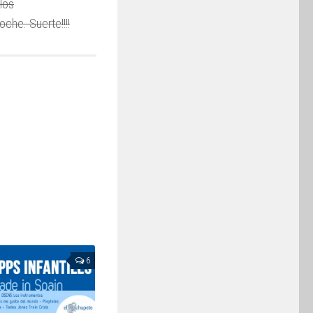
los
oche. Suerte!!!!
6