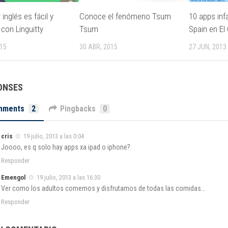
inglés es fácil y
Conoce el fenómeno Tsum
10 apps inf
 con Linguitty
Tsum
Spain en El
015
30 ABR, 2015
27 JUN, 2013
ONSES
mments
2
Pingbacks
0
cris
19 julio, 2013 a las 0:04
Joooo, es q solo hay apps xa ipad o iphone?
Responder
Emengol
19 julio, 2013 a las 16:30
Ver como los adultos comemos y disfrutamos de todas las comidas…
Responder