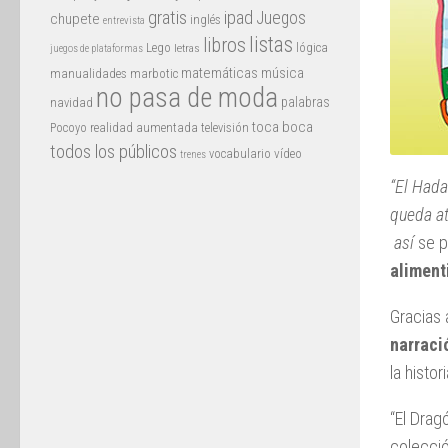
gratis
ipad
Juegos
chupete
inglés
entrevista
listas
libros
Lego
lógica
letras
juegos de plataformas
matemáticas
música
manualidades
marbotic
no pasa de moda
palabras
navidad
toca boca
Pocoyo
realidad aumentada
televisión
todos los públicos
vocabulario
vídeo
trenes
“El Hada
queda at
así
se p
aliment
Gracias 
narraci
la histo
“El Drag
colecci