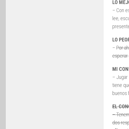
LO MEJ
– Con es
lee, esc
presente
LO PEO
–
Por a
esperar.
MI CON
– Jugar 
tiene q
buenos h
EL CO
– Tene
dos resp