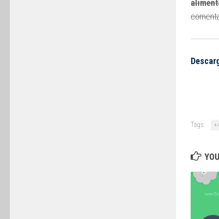
aliment
comenta
Descarg
Tags:
+
YOU