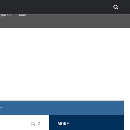
Acepto
cepta su uso. Más
2
MORE