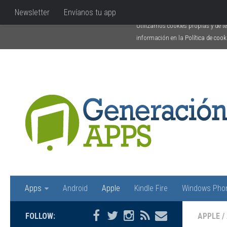
Uso de Cookies
Newsletter
Envíanos tu app
Utilizamos cookies propias y de t
información en la
Política de cook
Apps
Android
Apple
Kindle Fire
Windows Pho
FOLLOW:
APPLE
/