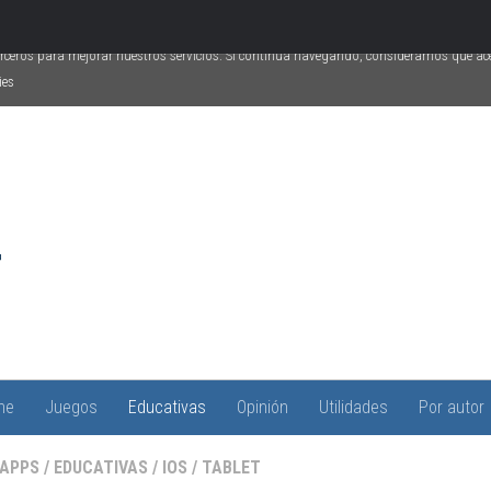
erceros para mejorar nuestros servicios. Si continúa navegando, consideramos que a
ies
ne
Juegos
Educativas
Opinión
Utilidades
Por autor
APPS
/
EDUCATIVAS
/
IOS
/
TABLET