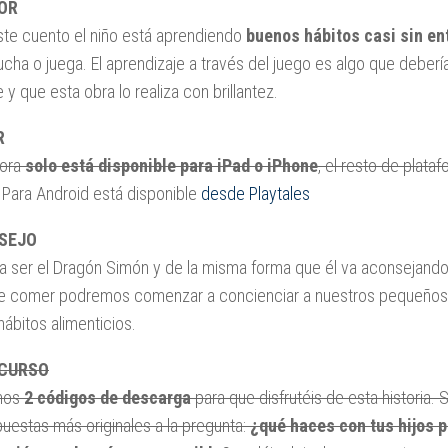
OR
te cuento el niño está aprendiendo
buenos hábitos casi sin en
ucha o juega. El aprendizaje a través del juego es algo que debe
 y que esta obra lo realiza con brillantez.
R
hora
solo está disponible para iPad o iPhone
, el resto de plata
Para Android está disponible
desde Playtales
SEJO
a ser el Dragón Simón y de la misma forma que él va aconsejand
ue comer podremos comenzar a concienciar a nuestros pequeños
ábitos alimenticios.
NCURSO
mos
2 códigos de descarga
para que disfrutéis de esta historia. S
uestas más originales a la pregunta:
¿qué haces con tus hijos p