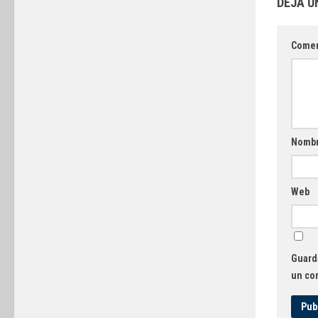
DEJA U
Comen
Nomb
Web
Guarda
un co