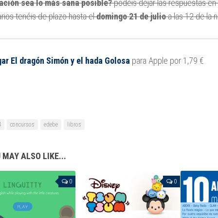
ación sea lo más sana posible?
podéis dejar las respuestas en 
rios
tenéis de plazo hasta el
domingo 21 de julio
a las 12 de la n
ar El dragón Simón y el hada Golosa
para Apple por 1,79 €
4
concursos
edebe
libros
 MAY ALSO LIKE...
0
0