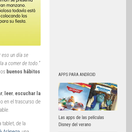
 eso un día se
la a comer de todo.”
 los
buenos hábitos
APPS PARA ANDROID
ar
,
leer
,
escuchar la
o en el trascurso de
able.
Las apps de las películas
 tablet, de la
Disney del verano
è Arànega
, una