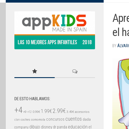
Apr
el 
BY
ÁLVAR
DE ESTO HABLAMOS:
+4
2.99€
1.99€
+9
0.99€
3.49€
accesorios
+12
cuentos
concursos
dada
coches
comomola
clan
educación
dibujo
disney
el
dr panda
company