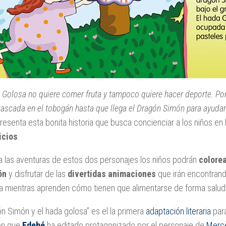
 Golosa no quiere comer fruta y tampoco quiere hacer deporte. Por
ascada en el tobogán hasta que llega el Dragón Simón para ayudar
resenta esta bonita historia que busca concienciar a los niños en
icios
.
a las aventuras de estos dos personajes los niños podrán
colore
ón
y disfrutar de las
divertidas animaciones
que irán encontrand
ria mientras aprenden cómo tienen que alimentarse de forma salud
ón Simón y el hada golosa” es el la primera
adaptación literaria
para
ón que
Edebé
ha editado protagonizado por el personaje de
Merc