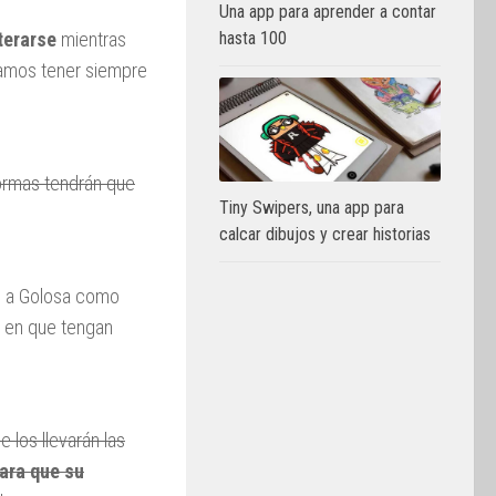
Una app para aprender a contar
hasta 100
terarse
mientras
ríamos tener siempre
formas tendrán que
Tiny Swipers, una app para
calcar dibujos y crear historias
o a Golosa como
 en que tengan
e los llevarán las
ara que su