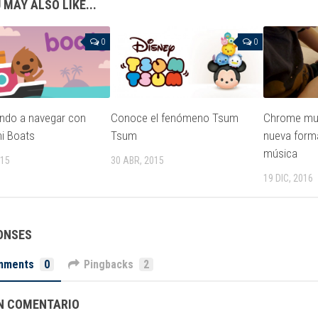
 MAY ALSO LIKE...
0
0
ndo a navegar con
Conoce el fenómeno Tsum
Chrome mus
i Boats
Tsum
nueva forma
música
015
30 ABR, 2015
19 DIC, 2016
ONSES
mments
0
Pingbacks
2
N COMENTARIO