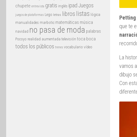
gratis
ipad
Juegos
chupete
inglés
entrevista
listas
libros
Lego
lógica
letras
juegos de plataformas
Petting
matemáticas
música
manualidades
marbotic
que te 
no pasa de moda
palabras
navidad
narraci
toca boca
Pocoyo
realidad aumentada
televisión
recorrid
todos los públicos
vocabulario
vídeo
trenes
La histo
vamos a 
dibujo s
Con est
diferent