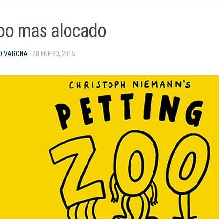
zoo mas alocado
O VARONA
· 28 ENERO, 2015