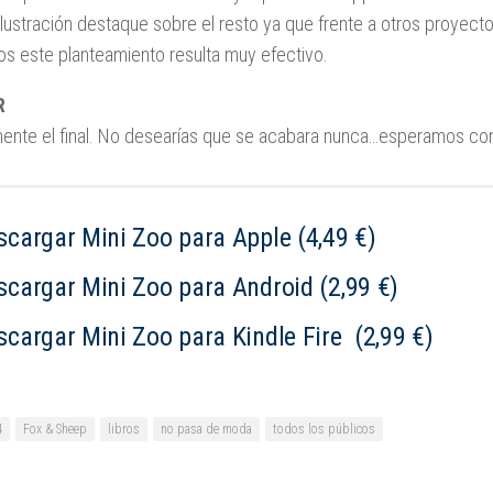
 ilustración destaque sobre el resto ya que frente a otros proye
s este planteamiento resulta muy efectivo.
R
ente el final. No desearías que se acabara nunca…esperamos con 
scargar Mini Zoo para Apple (4,49 €)
scargar Mini Zoo para Android (2,99 €)
scargar Mini Zoo para Kindle Fire (2,99 €)
4
Fox & Sheep
libros
no pasa de moda
todos los públicos