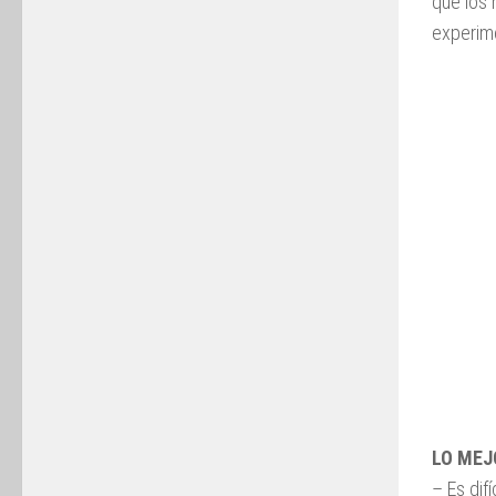
que los 
experime
LO MEJ
– Es dif