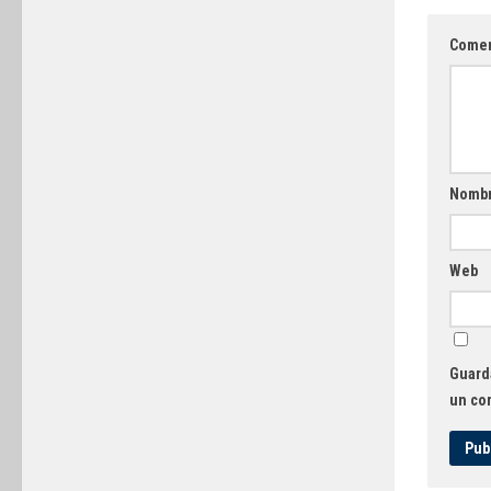
Comen
Nomb
Web
Guarda
un co