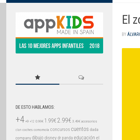
El 
BY
ÁLVAR
DE ESTO HABLAMOS:
+4
2.99€
1.99€
+9
0.99€
3.49€
accesorios
+12
cuentos
concursos
dada
coches
comomola
clan
educación
dibujo
disney
el
dr panda
company