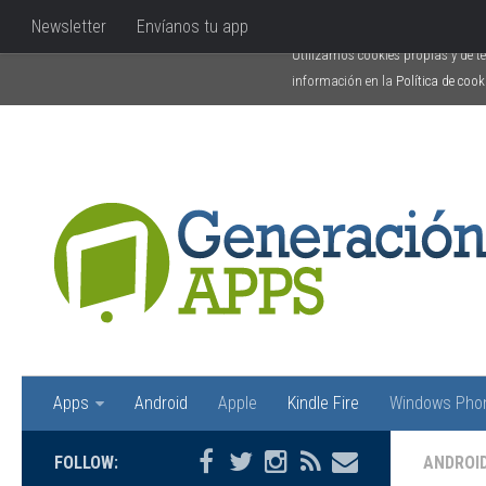
Uso de Cookies
Newsletter
Envíanos tu app
Utilizamos cookies propias y de t
información en la
Política de cook
Apps
Android
Apple
Kindle Fire
Windows Pho
FOLLOW:
ANDROI