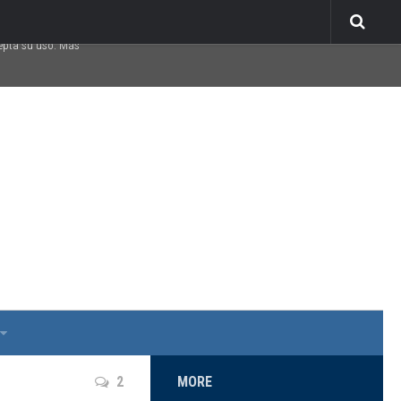
Acepto
cepta su uso. Más
2
MORE