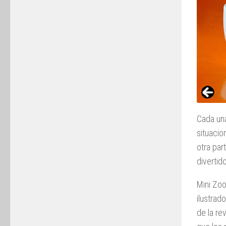
Cada una
situaci
otra pa
diverti
Mini Zoo
ilustrad
de la re