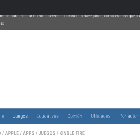
erceros para mejorar nuestros servicios. Si continúa navegando, consideramos que a
ies
ne
Juegos
Educativas
Opinión
Utilidades
Por autor
D
/
APPLE
/
APPS
/
JUEGOS
/
KINDLE FIRE