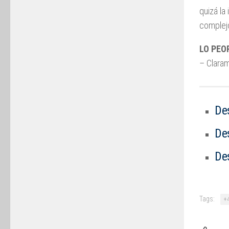
quizá la
complejo
LO PEO
– Claram
De
De
De
Tags:
+