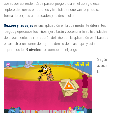
Juegos
cosas por aprender. Cada paseo, juego o día en el colegio está
repleto de nuevas emociones y habilidades que van forjando su
Educativas
forma de ser, sus capacidades y su desarrollo.
Opinión
Guzzee y las cajas
es una aplicación en la que mediante diferentes
Utilidades
juegos y ejercicios los niños ejercitarán y potenciarán su habilidades
de crecimiento. La interacción del niño con la aplicación está basada
Por autor
en arrastrar una serie de objetos dentro de unas cajas y así ir
Comomola
superando los
9 niveles
que componen el juego.
Dada Company
Según
Disney
avanzan
las
Dr Panda
itBook
Kalimba
Lego
Marbotic