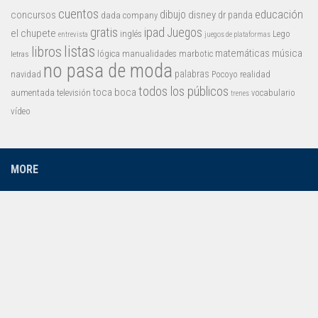
cuentos
educación
concursos
dibujo
disney
dr panda
dada company
gratis
ipad
Juegos
el chupete
inglés
Lego
entrevista
juegos de plataformas
listas
libros
matemáticas
música
lógica
manualidades
marbotic
letras
no pasa de moda
palabras
navidad
Pocoyo
realidad
todos los públicos
toca boca
aumentada
televisión
vocabulario
trenes
vídeo
MORE