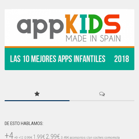
DE ESTO HABLAMOS:
+4
2.99€
1.99€
+9
0.99€
3.49€
accesorios
coches
comomola
+12
clan