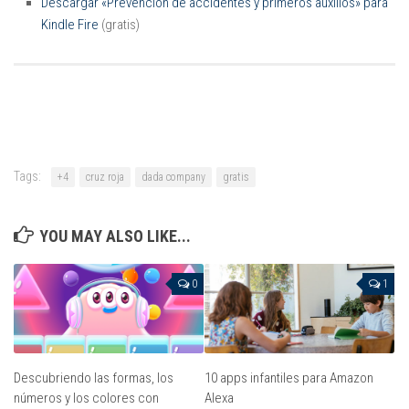
Descargar «Prevención de accidentes y primeros auxilios» para
Kindle Fire
(gratis)
Tags:
+4
cruz roja
dada company
gratis
YOU MAY ALSO LIKE...
0
1
Descubriendo las formas, los
10 apps infantiles para Amazon
números y los colores con
Alexa