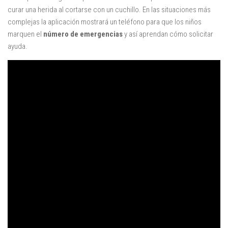
curar una herida al cortarse con un cuchillo. En las situaciones más
complejas la aplicación mostrará un teléfono para que los niños
marquen el
número de emergencias
y así aprendan cómo solicitar
ayuda.