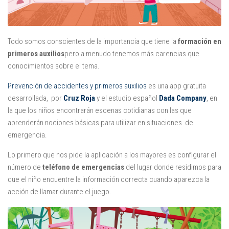
Juegos
Educativas
Todo somos conscientes de la importancia que tiene la
formación en
Opinión
primeros auxilios
pero a menudo tenemos más carencias que
Utilidades
conocimientos sobre el tema.
Por autor
Prevención de accidentes y primeros auxilios
es una app gratuita
desarrollada, por
Cruz Roja
y el estudio español
Dada Company
, en
Comomola
la que los niños encontrarán escenas cotidianas con las que
Dada Company
aprenderán nociones básicas para utilizar en situaciones de
Disney
emergencia.
Dr Panda
Lo primero que nos pide la aplicación a los mayores es configurar el
itBook
número de
teléfono de emergencias
del lugar donde residimos para
que el niño encuentre la información correcta cuando aparezca la
Kalimba
acción de llamar durante el juego.
Lego
Marbotic