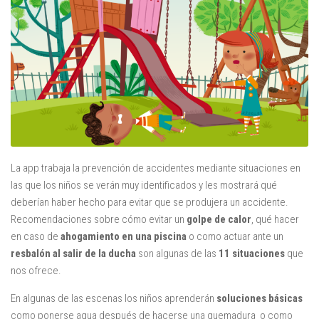
Mysticmono
Pepi Play
Pocoyó
Sago Sago
Tinybop
Toca Boca
La app trabaja la prevención de accidentes mediante situaciones en
las que los niños se verán muy identificados y les mostrará qué
deberían haber hecho para evitar que se produjera un accidente.
Recomendaciones sobre cómo evitar un
golpe de calor
, qué hacer
en caso de
ahogamiento en una piscina
o como actuar ante un
resbalón al salir de la ducha
son algunas de las
11 situaciones
que
nos ofrece.
En algunas de las escenas los niños aprenderán
soluciones básicas
como ponerse agua después de hacerse una quemadura o como