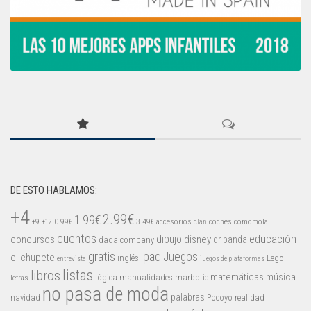
DE ESTO HABLAMOS:
+4
2.99€
1.99€
+9
0.99€
3.49€
accesorios
coches
comomola
+12
clan
cuentos
educación
concursos
dibujo
disney
dr panda
dada company
gratis
ipad
Juegos
el chupete
inglés
Lego
entrevista
juegos de plataformas
listas
libros
matemáticas
música
lógica
manualidades
marbotic
letras
no pasa de moda
palabras
navidad
Pocoyo
realidad