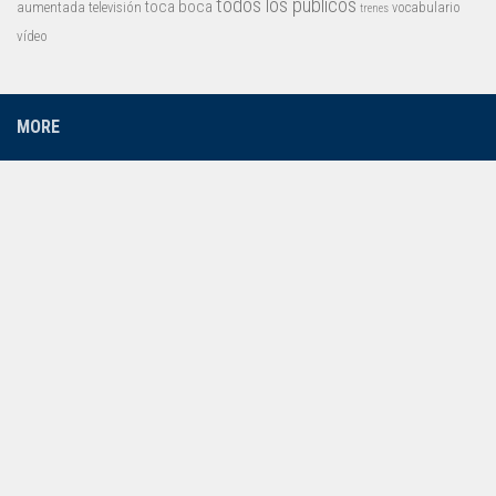
todos los públicos
toca boca
aumentada
televisión
vocabulario
trenes
vídeo
MORE