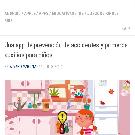
Apps
ANDROID
/
APPLE
/
APPS
/
EDUCATIVAS
/
IOS
/
JUEGOS
/
KINDLE
FIRE
que no pasan de moda
4
para aprender inglés
para pintar y dibujar
Una app de prevención de accidentes y primeros
de cuentos e historias
auxilios para niños
para jugar con la música
BY
ÁLVARO VARONA
· 11 JULIO, 2017
de matemáticas
para darle al coco
Android
Apple
Kindle Fire
Windows Phone