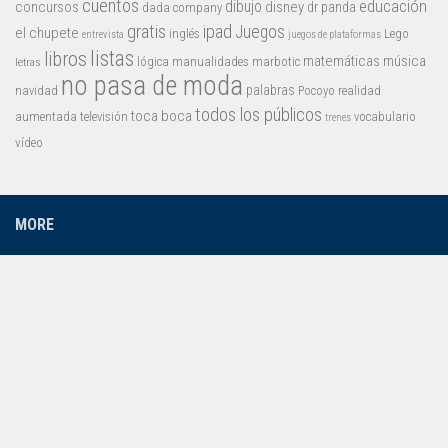
cuentos
educación
concursos
dibujo
disney
dr panda
dada company
gratis
ipad
Juegos
el chupete
inglés
Lego
entrevista
juegos de plataformas
listas
libros
matemáticas
música
lógica
manualidades
marbotic
letras
no pasa de moda
palabras
navidad
Pocoyo
realidad
todos los públicos
toca boca
aumentada
televisión
vocabulario
trenes
vídeo
MORE