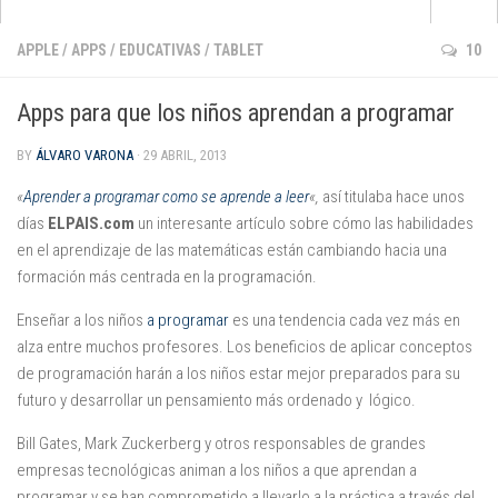
Apps
APPLE
/
APPS
/
EDUCATIVAS
/
TABLET
10
que no pasan de moda
Apps para que los niños aprendan a programar
para aprender inglés
BY
ÁLVARO VARONA
· 29 ABRIL, 2013
para pintar y dibujar
de cuentos e historias
«
Aprender a programar como se aprende a leer
«,
así titulaba hace unos
días
ELPAIS.com
un interesante artículo sobre cómo las habilidades
para jugar con la música
en el aprendizaje de las matemáticas están cambiando hacia una
de matemáticas
formación más centrada en la programación.
para darle al coco
Enseñar a los niños
a programar
es una tendencia cada vez más en
Android
alza entre muchos profesores. Los beneficios de aplicar conceptos
de programación harán a los niños estar mejor preparados para su
Apple
futuro y desarrollar un pensamiento más ordenado y lógico.
Kindle Fire
Bill Gates, Mark Zuckerberg y otros responsables de grandes
Windows Phone
empresas tecnológicas animan a los niños a que aprendan a
programar y se han comprometido a llevarlo a la práctica a través del