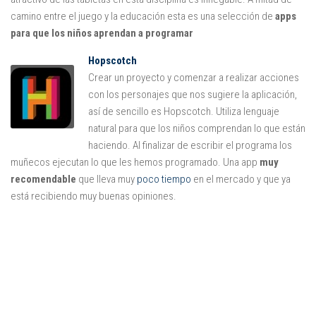
Mysticmono
camino entre el juego y la educación esta es una selección de
apps
Pepi Play
para que los niños aprendan a programar
Pocoyó
Hopscotch
Sago Sago
Crear un proyecto y comenzar a realizar acciones
con los personajes que nos sugiere la aplicación,
Tinybop
así de sencillo es Hopscotch. Utiliza lenguaje
Toca Boca
natural para que los niños comprendan lo que están
haciendo. Al finalizar de escribir el programa los
muñecos ejecutan lo que les hemos programado. Una app
muy
recomendable
que lleva muy
poco tiempo
en el mercado y que ya
está recibiendo muy buenas opiniones.