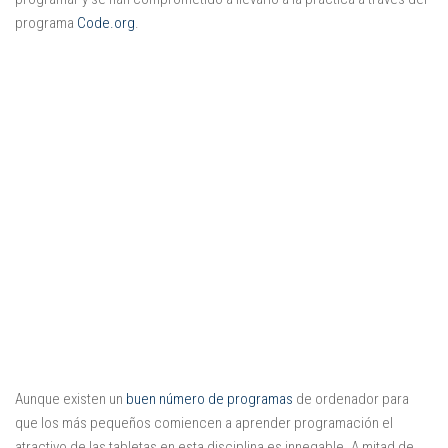
Juegos
programa
Code.org
.
Educativas
Opinión
Utilidades
Por autor
Comomola
Dada Company
Disney
Dr Panda
itBook
Kalimba
Lego
Aunque existen un
buen número de programas
de ordenador para
que los más pequeños comiencen a aprender programación el
Marbotic
atractivo de las tabletas en esta disciplina es innegable. A mitad de