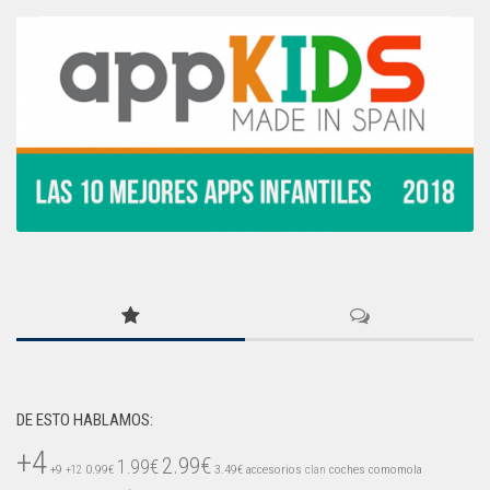
DE ESTO HABLAMOS:
+4
2.99€
1.99€
+9
0.99€
3.49€
accesorios
coches
comomola
+12
clan