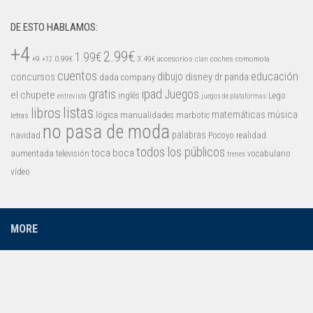
DE ESTO HABLAMOS:
+4
2.99€
1.99€
+9
0.99€
3.49€
accesorios
coches
comomola
+12
clan
cuentos
educación
concursos
dibujo
disney
dr panda
dada company
gratis
ipad
Juegos
el chupete
inglés
Lego
entrevista
juegos de plataformas
listas
libros
matemáticas
música
lógica
manualidades
marbotic
letras
no pasa de moda
palabras
navidad
Pocoyo
realidad
todos los públicos
toca boca
aumentada
televisión
vocabulario
trenes
vídeo
MORE