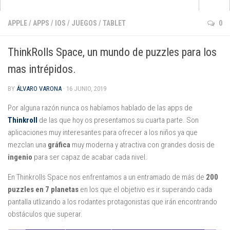
Apps
APPLE
/
APPS
/
IOS
/
JUEGOS
/
TABLET
0
que no pasan de moda
ThinkRolls Space, un mundo de puzzles para los
para aprender inglés
mas intrépidos.
para pintar y dibujar
BY
ÁLVARO VARONA
· 16 JUNIO, 2019
de cuentos e historias
para jugar con la música
Por alguna razón nunca os habíamos hablado de las apps de
Thinkroll
de las que hoy os presentamos su cuarta parte. Son
de matemáticas
aplicaciones muy interesantes para ofrecer a los niños ya que
para darle al coco
mezclan una
gráfica
muy moderna y atractiva con grandes dosis de
ingenio
para ser capaz de acabar cada nivel.
Android
En Thinkrolls Space nos enfrentamos a un entramado de más de
Apple
200
puzzles en 7 planetas
en los que el objetivo es ir superando cada
Kindle Fire
pantalla utlizando a los rodantes protagonistas que irán encontrando
obstáculos que superar.
Windows Phone