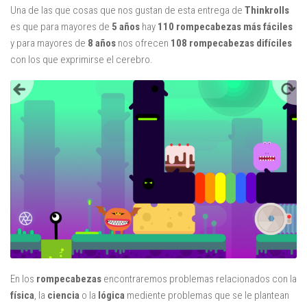
Mysticmono
Una de las que cosas que nos gustan de esta entrega de
Thinkrolls
es que para mayores de
5 años
hay
110 rompecabezas más fáciles
Pepi Play
y para mayores de
8 años
nos ofrecen
108 rompecabezas difíciles
Pocoyó
con los que exprimirse el cerebro.
Sago Sago
Tinybop
Toca Boca
En los
rompecabezas
encontraremos problemas relacionados con la
física
, la
ciencia
o la
lógica
mediente problemas que se le plantean