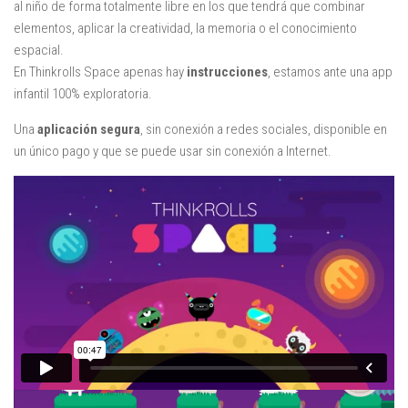
al niño de forma totalmente libre en los que tendrá que combinar
elementos, aplicar la creatividad, la memoria o el conocimiento
espacial.
En Thinkrolls Space apenas hay
instrucciones
, estamos ante una app
infantil 100% exploratoria.
Una
aplicación segura
, sin conexión a redes sociales, disponible en
un único pago y que se puede usar sin conexión a Internet.