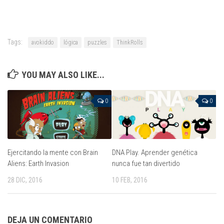
Tags:
avokiddo
lógica
puzzles
ThinkRolls
YOU MAY ALSO LIKE...
0
0
Ejercitando la mente con Brain
DNA Play. Aprender genética
Aliens: Earth Invasion
nunca fue tan divertido
28 DIC, 2016
10 FEB, 2016
DEJA UN COMENTARIO