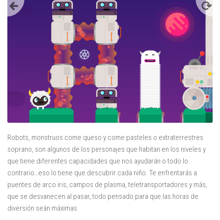
Juegos
Educativas
Opinión
Utilidades
Por autor
Comomola
Dada Company
Disney
Robots, monstruos come queso y come pasteles o extraterrestres
Dr Panda
soprano, son algunos de los personajes que habitan en los niveles y
itBook
que tiene diferentes capacidades que nos ayudarán o todo lo
contrario…eso lo tiene que descubrir cada niño. Te enfrentarás a
Kalimba
puentes de arco iris, campos de plasma, teletransportadores y más,
Lego
que se desvanecen al pasar, todo pensado para que las horas de
Marbotic
diversión seán máximas