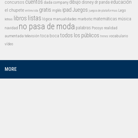
cuentos
educación
concursos
dibujo
disney
dr panda
dada company
gratis
ipad
Juegos
el chupete
inglés
Lego
entrevista
juegos de plataformas
listas
libros
matemáticas
música
lógica
manualidades
marbotic
letras
no pasa de moda
palabras
navidad
Pocoyo
realidad
todos los públicos
toca boca
aumentada
televisión
vocabulario
trenes
vídeo
MORE