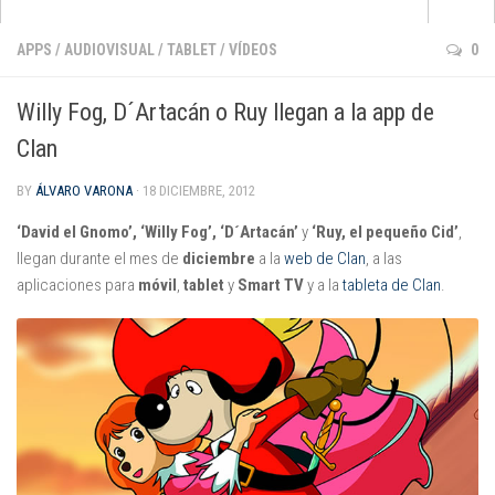
Apps
APPS
/
AUDIOVISUAL
/
TABLET
/
VÍDEOS
0
que no pasan de moda
Willy Fog, D´Artacán o Ruy llegan a la app de
para aprender inglés
Clan
para pintar y dibujar
BY
ÁLVARO VARONA
· 18 DICIEMBRE, 2012
de cuentos e historias
para jugar con la música
‘David el Gnomo’, ‘Willy Fog’, ‘D´Artacán’
y
‘Ruy, el pequeño Cid’
,
llegan durante el mes de
diciembre
a la
web de Clan
, a las
de matemáticas
aplicaciones para
móvil
,
tablet
y
Smart TV
y a la
tableta de Clan
.
para darle al coco
Android
Apple
Kindle Fire
Windows Phone