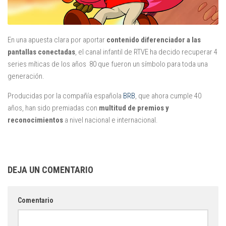
Juegos
Educativas
En una apuesta clara por aportar
contenido diferenciador a las
Opinión
pantallas conectadas
, el canal infantil de RTVE ha decido recuperar 4
Utilidades
series míticas de los años 80 que fueron un símbolo para toda una
generación.
Por autor
Producidas por la compañía española
BRB
, que ahora cumple 40
Comomola
años, han sido premiadas con
multitud de premios y
Dada Company
reconocimientos
a nivel nacional e internacional.
Disney
Dr Panda
itBook
DEJA UN COMENTARIO
Kalimba
Lego
Comentario
Marbotic