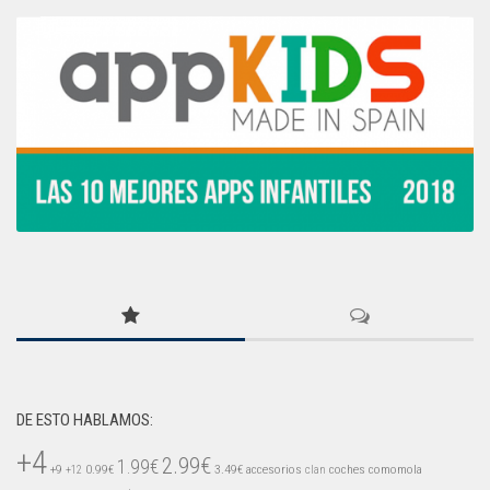
DE ESTO HABLAMOS:
+4
2.99€
1.99€
+9
0.99€
3.49€
accesorios
coches
comomola
+12
clan